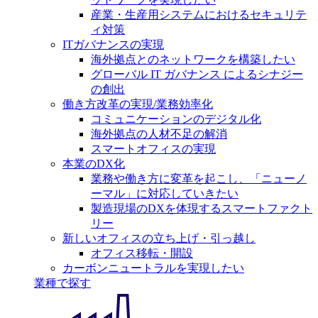
産業・生産用システムにおけるセキュリテ
ィ対策
ITガバナンスの実現
海外拠点とのネットワークを構築したい
グローバル IT ガバナンス によるシナジー
の創出
働き方改革の実現/業務効率化
コミュニケーションのデジタル化
海外拠点の人材不足の解消
スマートオフィスの実現
本業のDX化
業務や働き方に変革を起こし、「ニューノ
ーマル」に対応していきたい
製造現場のDXを体現するスマートファクト
リー
新しいオフィスの立ち上げ・引っ越し
オフィス移転・開設
カーボンニュートラルを実現したい
業種で探す