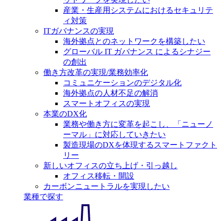
産業・生産用システムにおけるセキュリテ
ィ対策
ITガバナンスの実現
海外拠点とのネットワークを構築したい
グローバル IT ガバナンス によるシナジー
の創出
働き方改革の実現/業務効率化
コミュニケーションのデジタル化
海外拠点の人材不足の解消
スマートオフィスの実現
本業のDX化
業務や働き方に変革を起こし、「ニューノ
ーマル」に対応していきたい
製造現場のDXを体現するスマートファクト
リー
新しいオフィスの立ち上げ・引っ越し
オフィス移転・開設
カーボンニュートラルを実現したい
業種で探す