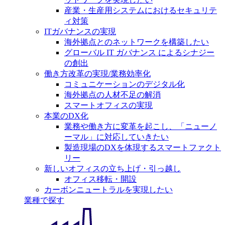
産業・生産用システムにおけるセキュリテ
ィ対策
ITガバナンスの実現
海外拠点とのネットワークを構築したい
グローバル IT ガバナンス によるシナジー
の創出
働き方改革の実現/業務効率化
コミュニケーションのデジタル化
海外拠点の人材不足の解消
スマートオフィスの実現
本業のDX化
業務や働き方に変革を起こし、「ニューノ
ーマル」に対応していきたい
製造現場のDXを体現するスマートファクト
リー
新しいオフィスの立ち上げ・引っ越し
オフィス移転・開設
カーボンニュートラルを実現したい
業種で探す