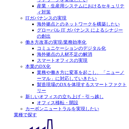
産業・生産用システムにおけるセキュリテ
ィ対策
ITガバナンスの実現
海外拠点とのネットワークを構築したい
グローバル IT ガバナンス によるシナジー
の創出
働き方改革の実現/業務効率化
コミュニケーションのデジタル化
海外拠点の人材不足の解消
スマートオフィスの実現
本業のDX化
業務や働き方に変革を起こし、「ニューノ
ーマル」に対応していきたい
製造現場のDXを体現するスマートファクト
リー
新しいオフィスの立ち上げ・引っ越し
オフィス移転・開設
カーボンニュートラルを実現したい
業種で探す