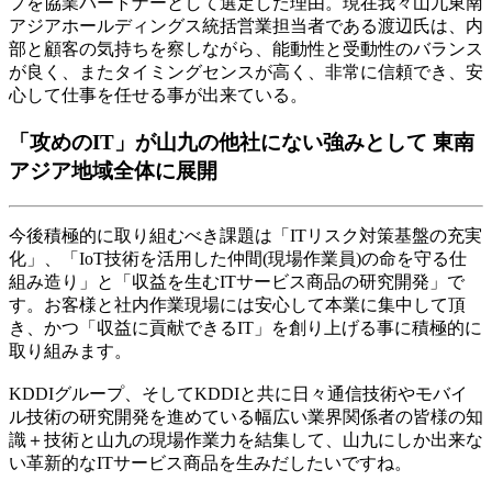
プを協業パートナーとして選定した理由。現在我々山九東南
アジアホールディングス統括営業担当者である渡辺氏は、内
部と顧客の気持ちを察しながら、能動性と受動性のバランス
が良く、またタイミングセンスが高く、非常に信頼でき、安
心して仕事を任せる事が出来ている。
「攻めのIT」が山九の他社にない強みとして 東南
アジア地域全体に展開
今後積極的に取り組むべき課題は「ITリスク対策基盤の充実
化」、「IoT技術を活用した仲間(現場作業員)の命を守る仕
組み造り」と「収益を生むITサービス商品の研究開発」で
す。お客様と社内作業現場には安心して本業に集中して頂
き、かつ「収益に貢献できるIT」を創り上げる事に積極的に
取り組みます。
KDDIグループ、そしてKDDIと共に日々通信技術やモバイ
ル技術の研究開発を進めている幅広い業界関係者の皆様の知
識＋技術と山九の現場作業力を結集して、山九にしか出来な
い革新的なITサービス商品を生みだしたいですね。