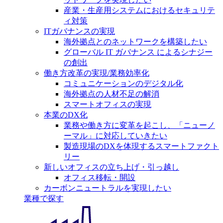
産業・生産用システムにおけるセキュリテ
ィ対策
ITガバナンスの実現
海外拠点とのネットワークを構築したい
グローバル IT ガバナンス によるシナジー
の創出
働き方改革の実現/業務効率化
コミュニケーションのデジタル化
海外拠点の人材不足の解消
スマートオフィスの実現
本業のDX化
業務や働き方に変革を起こし、「ニューノ
ーマル」に対応していきたい
製造現場のDXを体現するスマートファクト
リー
新しいオフィスの立ち上げ・引っ越し
オフィス移転・開設
カーボンニュートラルを実現したい
業種で探す