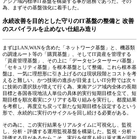
アジア域内標準IT基盤を構築する事が急務であった。その
為、まずその基盤強化に着手した。
永続改善を目的とした守りのIT基盤の整備と 改善
のスパイラルを止めない仕組み造り
まずはLAN,WANを含めた「ネットワーク基盤」と、機器類
の調達ルート等の「購買基盤」、そしてIT資産を管理する
「資産管理基盤」、その上に「データセンターサーバ基盤」
「セキュリティ基盤」を根本基盤として整備。これら根本基
盤は、一気に理想形に引き上げるのは現状段階とコストを考
えると難しい、かつ技術の進歩が目覚ましいIT分野では次々
に技術の選択肢が増えて行く為、東南アジア域内全体の長期
目標と各国各現地法人単位の具体的実行短期目標を立て、短
期目標を順次着実にクリアする取り組みを実行し、都度結果
を考察し、再度立ち戻って新たな短期目標を設定するという
形で、永続的に実行のサイクルを回し続ける必要がある。
その為に、この実行結果をリアルタイムに可視化し、監視
し、分析・評価する運用監視基盤を構築した。監視・分析・
評価する目があるからこそ、実行を何度も繰り返す事が可能