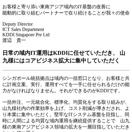
お客様と寄り添い東南アジア域内のIT基盤の改善に
能動的に取り組むパートナーで在り続けることが我々の使命
Deputy Director
ICT Sales Department
KDDI Singapore Pre Ltd
渡辺 貴一
日常の域内IT運用はKDDIに任せていただき、 山
九様にはコアビジネス拡大に集中していただく
シンガポール統括拠点は域内の一括窓口となり、お客様と共
に計画立案、実行、運用すべてを一手に任せられるだけの能
力がなければなりません。それができるのがKDDIです。
一括外注、一元統合化、標準化、均質化をする取り組みが、
山九様社内の作業効率を上げ、コスト削減が導きだされ、よ
り本業に集中いただく。堅牢なITシステム基盤を目指し、同
時に人間による均質な域内運用を継続提供することで 山九
様の東南アジアビジネス領域の拡大を一層目指していただき