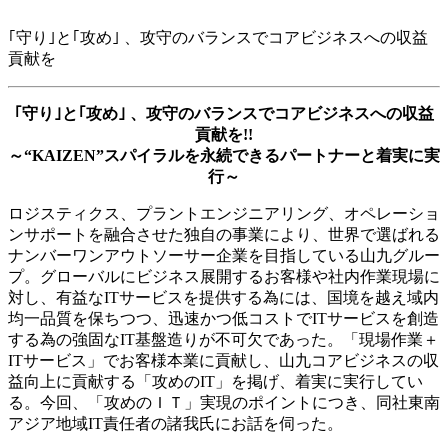
｢守り｣と｢攻め｣ 、攻守のバランスでコアビジネスへの収益
貢献を
｢守り｣と｢攻め｣ 、攻守のバランスでコアビジネスへの収益
貢献を!!
～“KAIZEN”スパイラルを永続できるパートナーと着実に実
行～
ロジスティクス、プラントエンジニアリング、オペレーショ
ンサポートを融合させた独自の事業により、世界で選ばれる
ナンバーワンアウトソーサー企業を目指している山九グルー
プ。グローバルにビジネス展開するお客様や社内作業現場に
対し、有益なITサービスを提供する為には、国境を越え域内
均一品質を保ちつつ、迅速かつ低コストでITサービスを創造
する為の強固なIT基盤造りが不可欠であった。「現場作業＋
ITサービス」でお客様本業に貢献し、山九コアビジネスの収
益向上に貢献する「攻めのIT」を掲げ、着実に実行してい
る。今回、「攻めのＩＴ」実現のポイントにつき、同社東南
アジア地域IT責任者の諸我氏にお話を伺った。