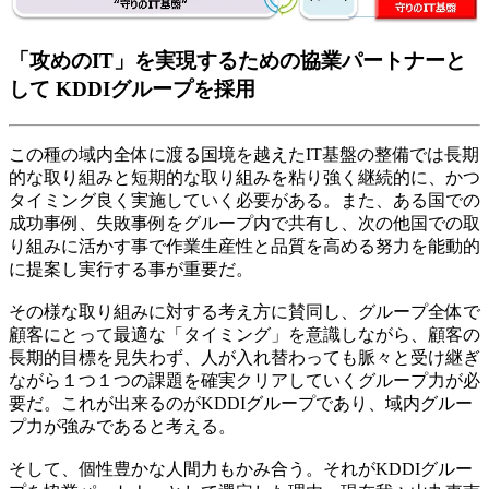
「攻めのIT」を実現するための協業パートナーと
して KDDIグループを採用
この種の域内全体に渡る国境を越えたIT基盤の整備では長期
的な取り組みと短期的な取り組みを粘り強く継続的に、かつ
タイミング良く実施していく必要がある。また、ある国での
成功事例、失敗事例をグループ内で共有し、次の他国での取
り組みに活かす事で作業生産性と品質を高める努力を能動的
に提案し実行する事が重要だ。
その様な取り組みに対する考え方に賛同し、グループ全体で
顧客にとって最適な「タイミング」を意識しながら、顧客の
長期的目標を見失わず、人が入れ替わっても脈々と受け継ぎ
ながら１つ１つの課題を確実クリアしていくグループ力が必
要だ。これが出来るのがKDDIグループであり、域内グルー
プ力が強みであると考える。
そして、個性豊かな人間力もかみ合う。それがKDDIグルー