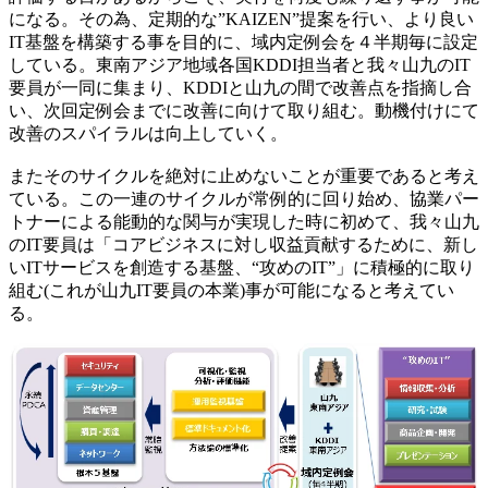
になる。その為、定期的な”KAIZEN”提案を行い、より良い
IT基盤を構築する事を目的に、域内定例会を４半期毎に設定
している。東南アジア地域各国KDDI担当者と我々山九のIT
要員が一同に集まり、KDDIと山九の間で改善点を指摘し合
い、次回定例会までに改善に向けて取り組む。動機付けにて
改善のスパイラルは向上していく。
またそのサイクルを絶対に止めないことが重要であると考え
ている。この一連のサイクルが常例的に回り始め、協業パー
トナーによる能動的な関与が実現した時に初めて、我々山九
のIT要員は「コアビジネスに対し収益貢献するために、新し
いITサービスを創造する基盤、“攻めのIT”」に積極的に取り
組む(これが山九IT要員の本業)事が可能になると考えてい
る。