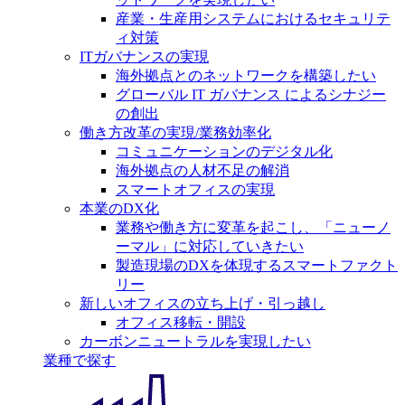
産業・生産用システムにおけるセキュリテ
ィ対策
ITガバナンスの実現
海外拠点とのネットワークを構築したい
グローバル IT ガバナンス によるシナジー
の創出
働き方改革の実現/業務効率化
コミュニケーションのデジタル化
海外拠点の人材不足の解消
スマートオフィスの実現
本業のDX化
業務や働き方に変革を起こし、「ニューノ
ーマル」に対応していきたい
製造現場のDXを体現するスマートファクト
リー
新しいオフィスの立ち上げ・引っ越し
オフィス移転・開設
カーボンニュートラルを実現したい
業種で探す