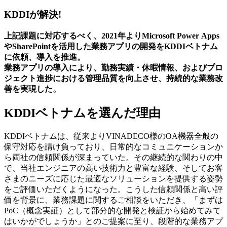
KDDIが解決!
上記課題に対応するべく、2021年よりMicrosoft Power Apps
やSharePointを活用した業務アプリの開発をKDDIベトナム
に依頼、導入を推進。
業務アプリの導入により、勤務実績・休暇情報、およびプロ
ジェクト進捗における管理品質を向上させ、持続的な業務改
善を実現した。
KDDIベトナムを選んだ理由
KDDIベトナムは、従来よりVINADECO様のOA機器全般の
保守対応を請け負っており、日常的なコミュニケーションか
ら両社の信頼関係が深まっていた。その継続的な関わりの中
で、当社エンジニアの高い技術力と豊富な経験、そしてお客
さまのニーズに応じた最適なソリューションを提供する姿勢
をご評価いただくようになった。こうした信頼関係と高い評
価を背景に、業務課題に関するご相談をいただき、「まずは
PoC（概念実証）として部分的な開発と検証から始めてみて
はいかがでしょうか」とのご提案に至り、段階的な業務アプ