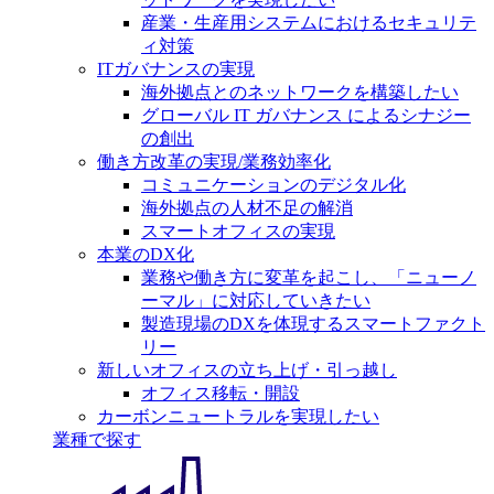
産業・生産用システムにおけるセキュリテ
ィ対策
ITガバナンスの実現
海外拠点とのネットワークを構築したい
グローバル IT ガバナンス によるシナジー
の創出
働き方改革の実現/業務効率化
コミュニケーションのデジタル化
海外拠点の人材不足の解消
スマートオフィスの実現
本業のDX化
業務や働き方に変革を起こし、「ニューノ
ーマル」に対応していきたい
製造現場のDXを体現するスマートファクト
リー
新しいオフィスの立ち上げ・引っ越し
オフィス移転・開設
カーボンニュートラルを実現したい
業種で探す