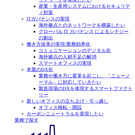
産業・生産用システムにおけるセキュリテ
ィ対策
ITガバナンスの実現
海外拠点とのネットワークを構築したい
グローバル IT ガバナンス によるシナジー
の創出
働き方改革の実現/業務効率化
コミュニケーションのデジタル化
海外拠点の人材不足の解消
スマートオフィスの実現
本業のDX化
業務や働き方に変革を起こし、「ニューノ
ーマル」に対応していきたい
製造現場のDXを体現するスマートファクト
リー
新しいオフィスの立ち上げ・引っ越し
オフィス移転・開設
カーボンニュートラルを実現したい
業種で探す