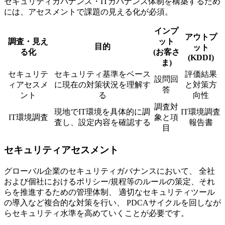
セキュリティガバナンス・ITガバナンス体制を構築するため
には、アセスメントで課題の見える化が必須。
インプ
アウトプ
調査・見え
ット
目的
ット
る化
(お客さ
(KDDI)
ま)
セキュリテ
セキュリティ基準をベース
評価結果
設問回
ィアセスメ
に現在の対策状況を理解す
と対策方
答
ント
る
向性
調査対
現地でIT環境を具体的に調
IT環境調査
IT環境調査
象と項
査し、設定内容を確認する
報告書
目
セキュリティアセスメント
グローバル企業のセキュリティガバナンスにおいて、 全社
および個社におけるポリシー/規程等のルールの策定、それ
らを推進するための管理体制、 適切なセキュリティツール
の導入など複合的な対策を行い、 PDCAサイクルを回しなが
らセキュリティ水準を高めていくことが必要です。