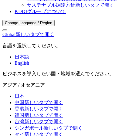
サステナブル調達方針
新しいタブで開く
KDDIグループについて
Change Language / Region
Global
新しいタブで開く
言語を選択してください。
日本語
English
ビジネスを導入したい国・地域を選んでください。
アジア / オセアニア
日本
中国
新しいタブで開く
香港
新しいタブで開く
韓国
新しいタブで開く
台湾
新しいタブで開く
シンガポール
新しいタブで開く
タイ
新しいタブで開く